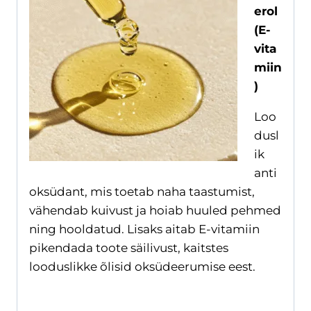
erol
(E-
vita
miin
)
Loo
dusl
ik
anti
oksüdant, mis toetab naha taastumist,
vähendab kuivust ja hoiab huuled pehmed
ning hooldatud. Lisaks aitab E-vitamiin
pikendada toote säilivust, kaitstes
looduslikke õlisid oksüdeerumise eest.