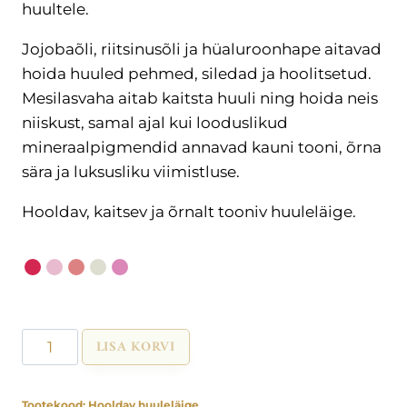
huultele.
Jojobaõli, riitsinusõli ja hüaluroonhape aitavad
hoida huuled pehmed, siledad ja hoolitsetud.
Mesilasvaha aitab kaitsta huuli ning hoida neis
niiskust, samal ajal kui looduslikud
mineraalpigmendid annavad kauni tooni, õrna
sära ja luksusliku viimistluse.
Hooldav, kaitsev ja õrnalt tooniv huuleläige.
Hooldav
LISA KORVI
huuleläige
7ml
Tootekood:
Hooldav huuleläige