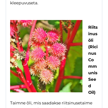
kleepuvuseta.
Riits
inus
õli
(Rici
nus
Co
mm
unis
See
d
Oil)
Taimne õli, mis saadakse riitsinusetaime