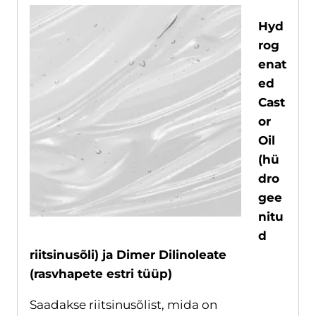
Hyd
rog
enat
ed
Cast
or
Oil
(hü
dro
gee
nitu
d
riitsinusõli) ja Dimer Dilinoleate
(rasvhapete estri tüüp)
S
aadakse riitsinusõlist, mida on