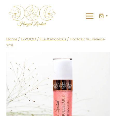
Skip
to
0
content
Home
/
E-POOD
/
Huultehooldus
/
Hooldav huuleläige
7ml