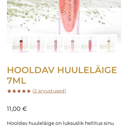
HOOLDAV HUULELÄIGE
7ML
(
2
arvustused)
Hinnatud
2
5.00
/5
11,00
€
kliendi
hinnangu
põhjal
Hooldav huuleläige on luksuslik hellitus sinu