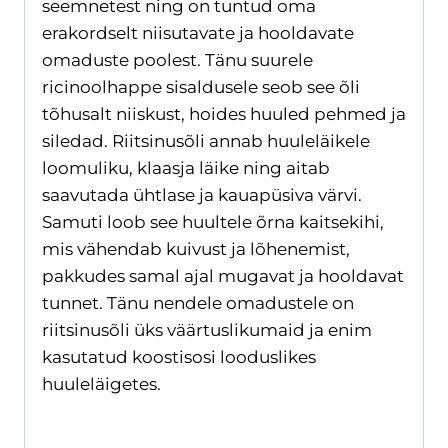
seemnetest ning on tuntud oma
erakordselt niisutavate ja hooldavate
omaduste poolest. Tänu suurele
ricinoolhappe sisaldusele seob see õli
tõhusalt niiskust, hoides huuled pehmed ja
siledad. Riitsinusõli annab huuleläikele
loomuliku, klaasja läike ning aitab
saavutada ühtlase ja kauapüsiva värvi.
Samuti loob see huultele õrna kaitsekihi,
mis vähendab kuivust ja lõhenemist,
pakkudes samal ajal mugavat ja hooldavat
tunnet. Tänu nendele omadustele on
riitsinusõli üks väärtuslikumaid ja enim
kasutatud koostisosi looduslikes
huuleläigetes.