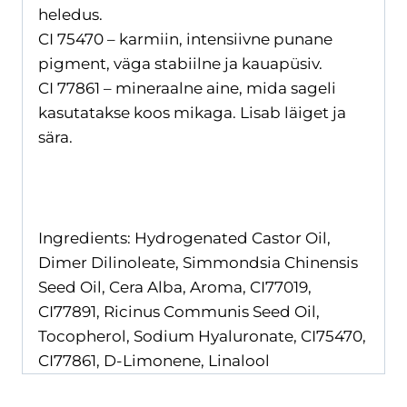
heledus.
CI 75470 – karmiin, intensiivne punane
pigment, väga stabiilne ja kauapüsiv.
CI 77861 – mineraalne aine, mida sageli
kasutatakse koos mikaga. Lisab läiget ja
sära.
Ingredients: Hydrogenated Castor Oil,
Dimer Dilinoleate, Simmondsia Chinensis
Seed Oil, Cera Alba, Aroma, CI77019,
CI77891, Ricinus Communis Seed Oil,
Tocopherol, Sodium Hyaluronate, CI75470,
CI77861, D-Limonene, Linalool