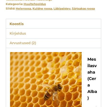
kogus
Kategooria:
Huultehooldus
Sildid:
Heleroosa
,
Kuldne roosa
,
Läbipaistev
,
Särtsakas roosa
Koostis
Kirjeldus
Arvustused (2)
Mes
ilasv
aha
(Cer
a
Alba
)