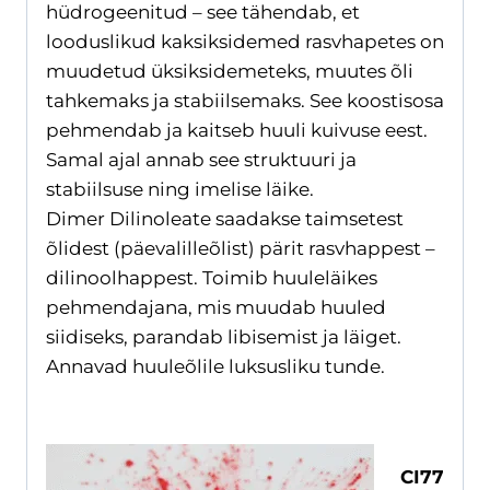
hüdrogeenitud – see tähendab, et
looduslikud kaksiksidemed rasvhapetes on
muudetud üksiksidemeteks, muutes õli
tahkemaks ja stabiilsemaks. See koostisosa
pehmendab ja kaitseb huuli kuivuse eest.
Samal ajal annab see struktuuri ja
stabiilsuse ning imelise läike.
Dimer Dilinoleate saadakse taimsetest
õlidest (päevalilleõlist) pärit rasvhappest –
dilinoolhappest. Toimib huuleläikes
pehmendajana, mis muudab huuled
siidiseks, parandab libisemist ja läiget.
Annavad huuleõlile luksusliku tunde.
CI77