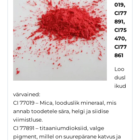
019,
CI77
891,
CI75
470,
CI77
861
Loo
dusl
ikud
värvained:
CI 77019 – Mica, looduslik mineraal, mis
annab toodetele sära, helgi ja siidise
viimistluse.
CI 77891 – titaaniumdioksiid, valge
pigment, millel on suurepärane katvus ja