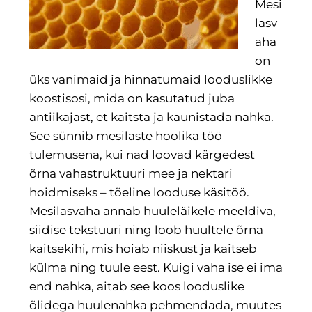
Mesi
lasv
aha
on
üks vanimaid ja hinnatumaid looduslikke
koostisosi, mida on kasutatud juba
antiikajast, et kaitsta ja kaunistada nahka.
See sünnib mesilaste hoolika töö
tulemusena, kui nad loovad kärgedest
õrna vahastruktuuri mee ja nektari
hoidmiseks – tõeline looduse käsitöö.
Mesilasvaha annab huuleläikele meeldiva,
siidise tekstuuri ning loob huultele õrna
kaitsekihi, mis hoiab niiskust ja kaitseb
külma ning tuule eest. Kuigi vaha ise ei ima
end nahka, aitab see koos looduslike
õlidega huulenahka pehmendada, muutes