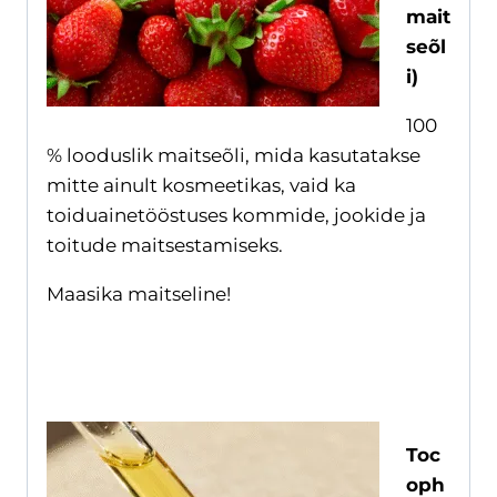
mait
seõl
i)
100
% looduslik maitseõli, mida kasutatakse
mitte ainult kosmeetikas, vaid ka
toiduainetööstuses kommide, jookide ja
toitude maitsestamiseks.
Maasika maitseline!
Toc
oph