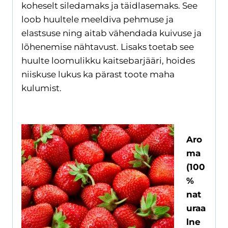
koheselt siledamaks ja täidlasemaks. See
loob huultele meeldiva pehmuse ja
elastsuse ning aitab vähendada kuivuse ja
lõhenemise nähtavust. Lisaks toetab see
huulte loomulikku kaitsebarjääri, hoides
niiskuse lukus ka pärast toote maha
kulumist.
Aro
ma
(100
%
nat
uraa
lne