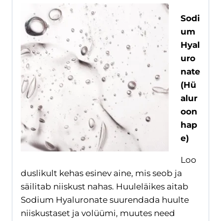
Sodi
um
Hyal
uro
nate
(Hü
alur
oon
hap
e)
Loo
duslikult kehas esinev aine, mis seob ja
säilitab niiskust nahas. Huuleläikes aitab
Sodium Hyaluronate suurendada huulte
niiskustaset ja volüümi, muutes need