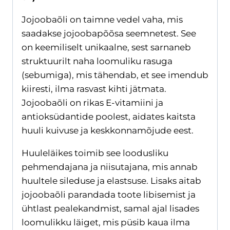
Jojoobaõli on taimne vedel vaha, mis
saadakse jojoobapõõsa seemnetest.
See
on keemiliselt unikaalne, sest sarnaneb
struktuurilt naha loomuliku rasuga
(sebumiga), mis tähendab, et see imendub
kiiresti, ilma rasvast kihti jätmata.
Jojoobaõli on rikas E-vitamiini ja
antioksüdantide poolest, aidates kaitsta
huuli kuivuse ja keskkonnamõjude eest.
Huuleläikes toimib see loodusliku
pehmendajana ja niisutajana, mis annab
huultele sileduse ja elastsuse. Lisaks aitab
jojoobaõli parandada toote libisemist ja
ühtlast pealekandmist, samal ajal lisades
loomulikku läiget, mis püsib kaua ilma