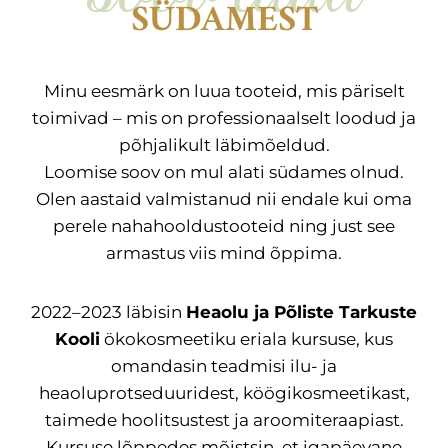
SÜDAMEST
Minu eesmärk on luua tooteid, mis päriselt
toimivad – mis on professionaalselt loodud ja
põhjalikult läbimõeldud.
Loomise soov on mul alati südames olnud.
Olen aastaid valmistanud nii endale kui oma
perele nahahooldustooteid ning just see
armastus viis mind õppima.
2022–2023 läbisin
Heaolu ja Põliste Tarkuste
Kooli
ökokosmeetiku eriala kursuse, kus
omandasin teadmisi ilu- ja
heaoluprotseduuridest, köögikosmeetikast,
taimede hoolitsustest ja aroomiteraapiast.
Kursuse lõppedes mõistsin, et igapäevane