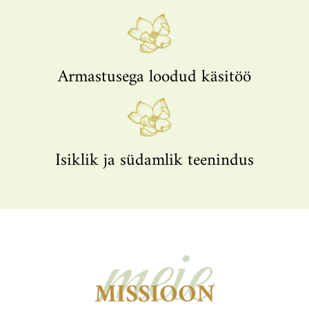
Armastusega loodud käsitöö​
Isiklik ja südamlik teenindus
meie
MISSIOON