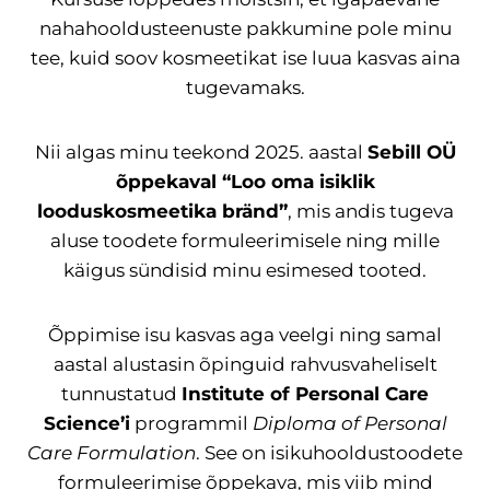
nahahooldusteenuste pakkumine pole minu
tee, kuid soov kosmeetikat ise luua kasvas aina
tugevamaks.
Nii algas minu teekond 2025. aastal
Sebill OÜ
õppekaval “Loo oma isiklik
looduskosmeetika bränd”
, mis andis tugeva
aluse toodete formuleerimisele ning mille
käigus sündisid minu esimesed tooted.
Õppimise isu kasvas aga veelgi ning samal
aastal alustasin õpinguid rahvusvaheliselt
tunnustatud
Institute of Personal Care
Science’i
programmil
Diploma of Personal
Care Formulation
. See on isikuhooldustoodete
formuleerimise õppekava, mis viib mind