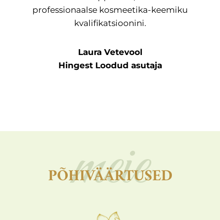
professionaalse kosmeetika-keemiku
kvalifikatsioonini.
Laura Vetevool
Hingest Loodud asutaja
meie
PÕHIVÄÄRTUSED