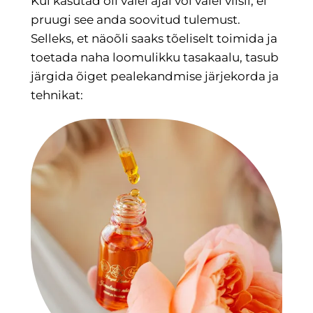
Kui kasutad õli valel ajal või valel viisil, ei
pruugi see anda soovitud tulemust.
Selleks, et näoõli saaks tõeliselt toimida ja
toetada naha loomulikku tasakaalu, tasub
järgida
õiget pealekandmise järjekorda ja
tehnikat: