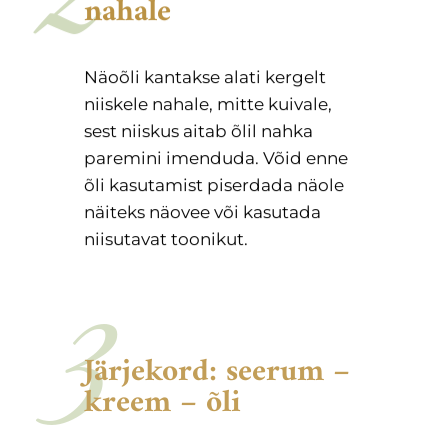
nahale
Näoõli kantakse alati kergelt
niiskele nahale, mitte kuivale,
sest niiskus aitab õlil nahka
paremini imenduda. Võid enne
õli kasutamist piserdada näole
näiteks näovee või kasutada
niisutavat toonikut.
3
Järjekord: seerum –
kreem – õli
Kui kasutad ka seerumit või