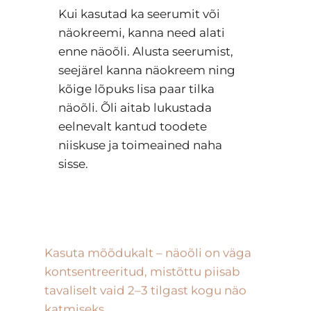
näokreemi, kanna need alati
enne näoõli. Alusta seerumist,
seejärel kanna näokreem ning
kõige lõpuks lisa paar tilka
näoõli. Õli aitab lukustada
eelnevalt kantud toodete
niiskuse ja toimeained naha
sisse.
Kasuta mõõdukalt – näoõli on väga
kontsentreeritud, mistõttu piisab
tavaliselt vaid 2–3 tilgast kogu näo
katmiseks.
Õige kasutamise korral kestab näoõli